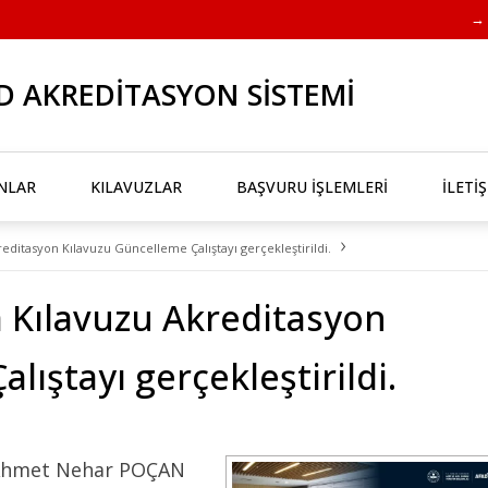
→ 
D AKREDİTASYON SİSTEMİ
NLAR
KILAVUZLAR
BAŞVURU İŞLEMLERİ
İLETİ
›
editasyon Kılavuzu Güncelleme Çalıştayı gerçekleştirildi.
a Kılavuzu Akreditasyon
lıştayı gerçekleştirildi.
 Ahmet Nehar POÇAN