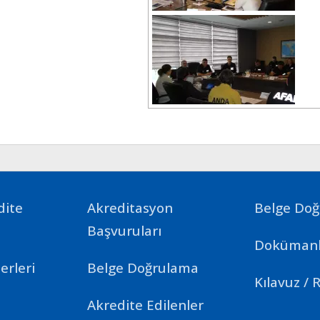
dite
Akreditasyon
Belge Do
Başvuruları
Dokümanl
erleri
Belge Doğrulama
Kılavuz / 
Akredite Edilenler