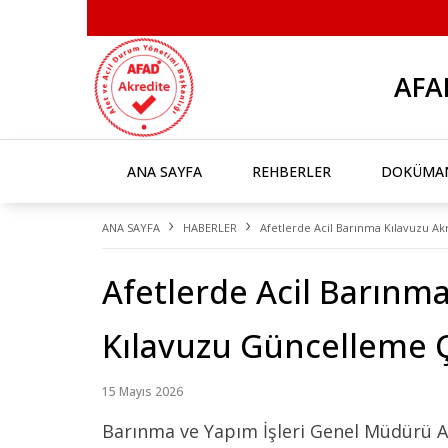
AFA
ANA SAYFA
REHBERLER
DOKÜMA
›
›
ANA SAYFA
HABERLER
Afetlerde Acil Barınma Kılavuzu Akr
Afetlerde Acil Barınm
Kılavuzu Güncelleme Ça
15 Mayıs 2026
Barınma ve Yapım İşleri Genel Müdürü