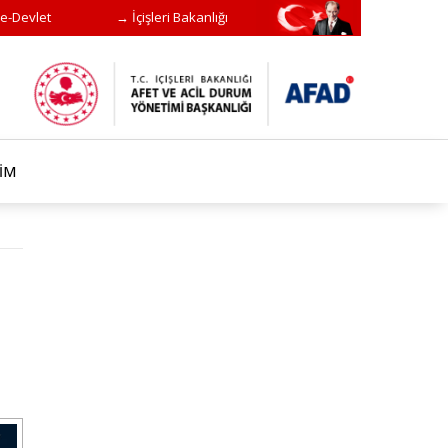
e-Devlet
→ İçişleri Bakanlığı
ŞİM