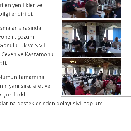
len yenilikler ve
lgilendirildi,
ışmalar sırasında
 yönelik çözüm
 Gönüllülük ve Sivil
in Ceven ve Kastamonu
ti.
 toplumun tamamına
ın yanı sıra, afet ve
 çok farklı
larına desteklerinden dolayı sivil toplum