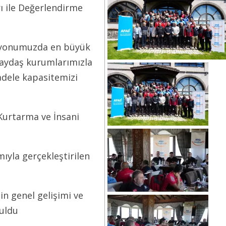
rı ile Değerlendirme
izyonumuzda en büyük
paydaş kurumlarımızla
cadele kapasitemizi
Kurtarma ve İnsani
ıyla gerçekleştirilen
n genel gelişimi ve
uldu