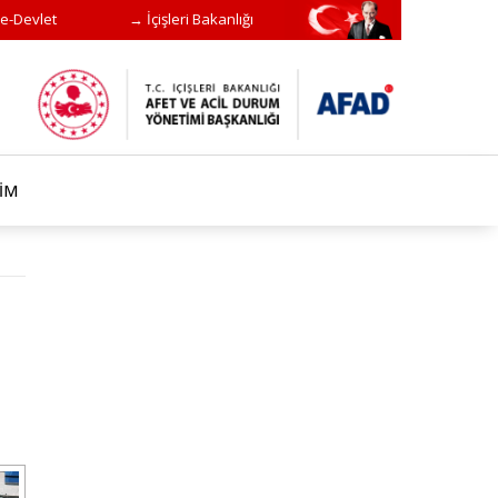
e-Devlet
→ İçişleri Bakanlığı
ŞİM