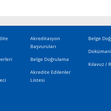
dite
Akreditasyon
Belge Do
Başvuruları
Dokümanl
erleri
Belge Doğrulama
Kılavuz / 
Akredite Edilenler
eci
Listesi